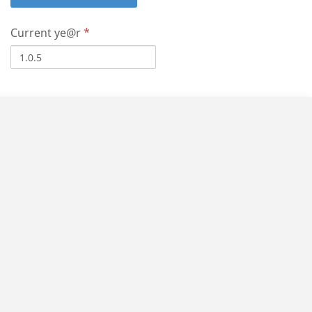
Current ye@r
*