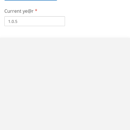
Current ye@r
*