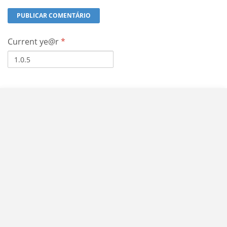
Current ye@r
*