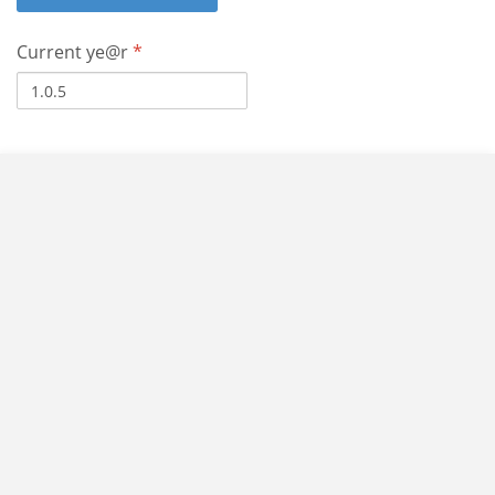
Current ye@r
*