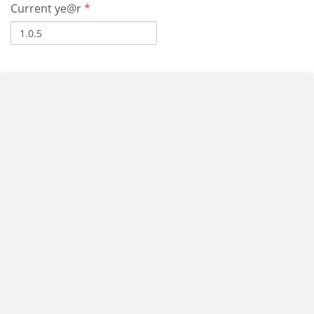
Current ye@r
*