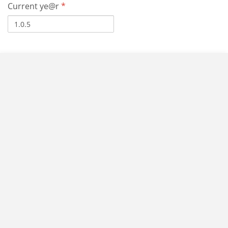
Current ye@r
*