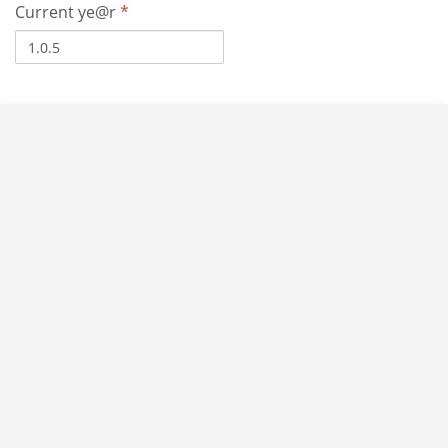
Current ye@r
*