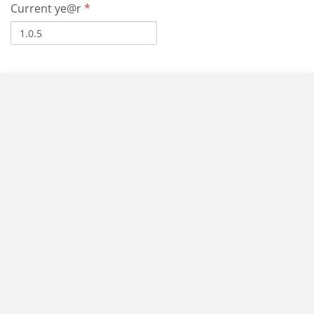
Current ye@r
*