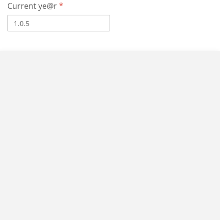
Current ye@r
*