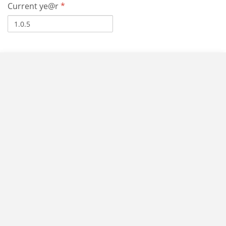
Current ye@r
*