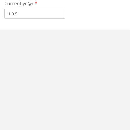
Current ye@r
*