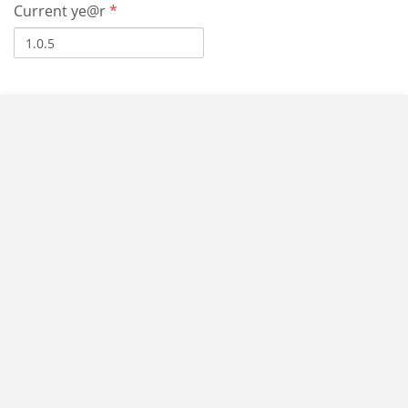
Current ye@r
*