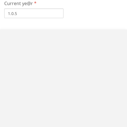
Current ye@r
*