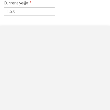
Current ye@r
*