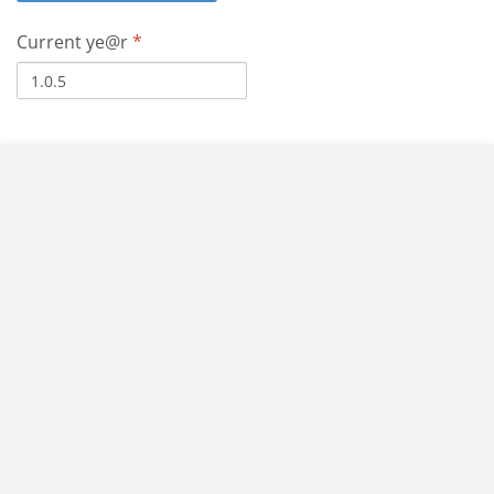
Current ye@r
*